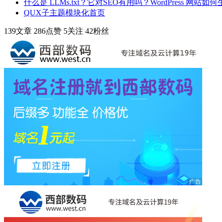
什么是 LLMs.txt？它对SEO有用吗？WordPress 网站如何生成
QUX子主题模块化首页
139
文章
286
点赞
5
关注
42
粉丝