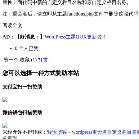
替换上面代码中新的自定义栏目名称和原自定义栏目名称。
注：重命名后，请立即从主题functions.php文件中删除
阅读全文
AD：
【好消息：】
WordPress主题QUX更新啦！
0
个人
已赞
赞一个
收藏 (
1
)
打赏
您可以选择一种方式赞助本站
支付宝扫一扫赞助
微信钱包扫描赞助
未经允许不得转载：
轻语博客
»
wordpress重命名自定义栏目名
分享到