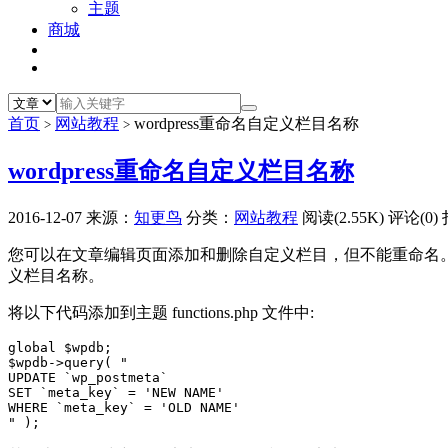
主题
商城
首页
网站教程
wordpress重命名自定义栏目名称
>
>
wordpress重命名自定义栏目名称
2016-12-07
来源：
知更鸟
分类：
网站教程
阅读(2.55K)
评论(0)
您可以在文章编辑页面添加和删除自定义栏目，但不能重命名
义栏目名称。
将以下代码添加到主题 functions.php 文件中:
global $wpdb;

$wpdb->query( "

UPDATE `wp_postmeta`

SET `meta_key` = 'NEW NAME'

WHERE `meta_key` = 'OLD NAME'

" );