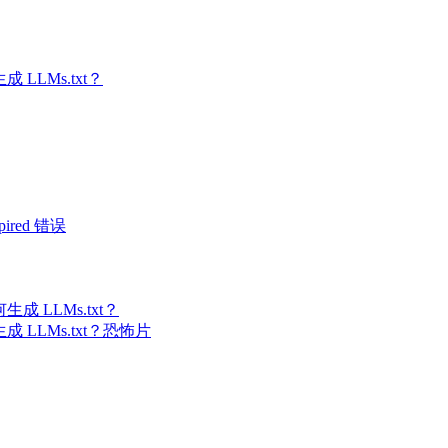
 LLMs.txt？
expired 错误
 LLMs.txt？
恐怖片