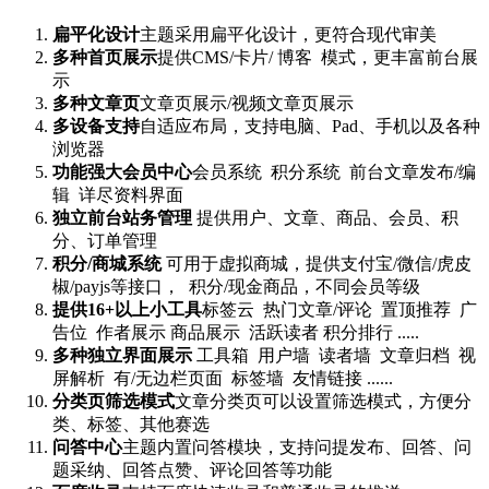
扁平化设计
主题采用扁平化设计，更符合现代审美
多种首页展示
提供CMS/卡片/ 博客 模式，更丰富前台展
示
多种文章页
文章页展示/视频文章页展示
多设备支持
自适应布局，支持电脑、Pad、手机以及各种
浏览器
功能强大会员中心
会员系统 积分系统 前台文章发布/编
辑 详尽资料界面
独立前台站务管理
提供用户、文章、商品、会员、积
分、订单管理
积分/商城系统
可用于虚拟商城，提供支付宝/微信/虎皮
椒/payjs等接口， 积分/现金商品，不同会员等级
提供16+以上小工具
标签云 热门文章/评论 置顶推荐 广
告位 作者展示 商品展示 活跃读者 积分排行 .....
多种独立界面展示
工具箱 用户墙 读者墙 文章归档 视
屏解析 有/无边栏页面 标签墙 友情链接 ......
分类页筛选模式
文章分类页可以设置筛选模式，方便分
类、标签、其他赛选
问答中心
主题内置问答模块，支持问提发布、回答、问
题采纳、回答点赞、评论回答等功能