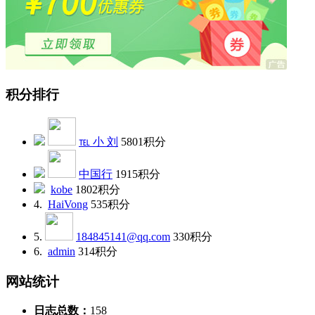
积分排行
℡ 小 刘
5801
积分
中国行
1915
积分
kobe
1802
积分
4.
HaiVong
535
积分
5.
184845141@qq.com
330
积分
6.
admin
314
积分
网站统计
日志总数：
158