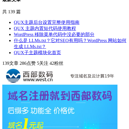
共 139 篇
QUX主题后台设置完整使用指南
QUX 主题内置短代码使用教程
WordPress 移除菜单代码中没必要的部分
什么是 LLMs.txt？它对SEO有用吗？WordPress 网站如何
生成 LLMs.txt？
QUX子主题模块化首页
139
文章
286
点赞
5
关注
42
粉丝