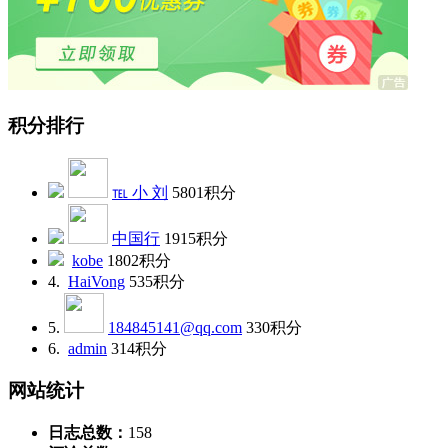
积分排行
℡ 小 刘
5801
积分
中国行
1915
积分
kobe
1802
积分
4.
HaiVong
535
积分
5.
184845141@qq.com
330
积分
6.
admin
314
积分
网站统计
日志总数：
158